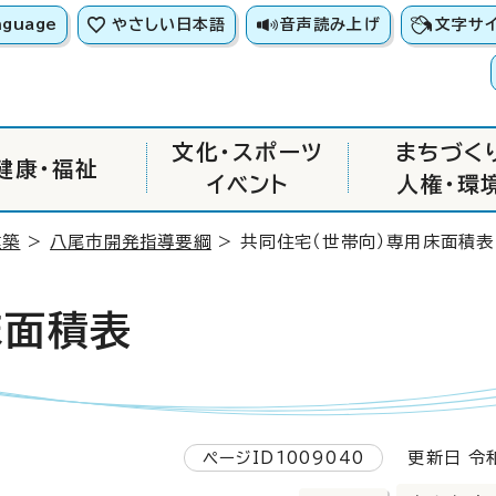
nguage
やさしい日本語
音声読み上げ
文字サ
文化・スポーツ
まちづく
健康・福祉
イベント
人権・環
建築
>
八尾市開発指導要綱
> 共同住宅（世帯向）専用床面積表
床面積表
ページID1009040
更新日 令和