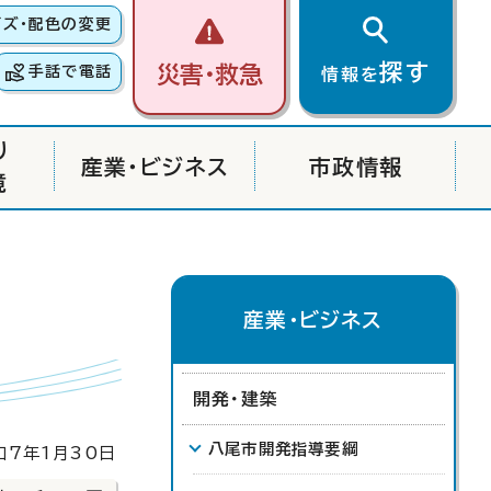
イズ・配色の変更
探す
災害・救急
手話で電話
情報を
り
産業・ビジネス
市政情報
境
産業・ビジネス
開発・建築
八尾市開発指導要綱
7年1月30日