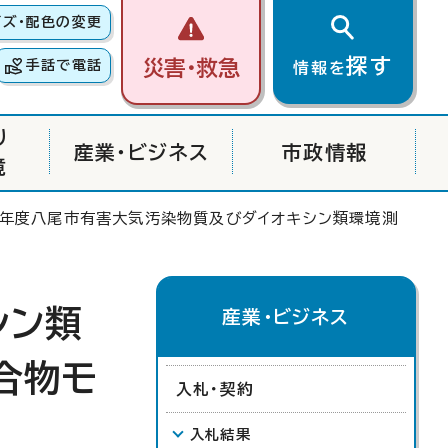
イズ・配色の変更
探す
災害・救急
手話で電話
情報を
り
産業・ビジネス
市政情報
境
7年度八尾市有害大気汚染物質及びダイオキシン類環境測
シン類
産業・ビジネス
合物モ
入札・契約
入札結果