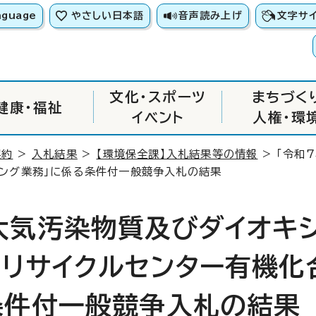
nguage
やさしい日本語
音声読み上げ
文字サ
文化・スポーツ
まちづく
健康・福祉
イベント
人権・環
契約
>
入札結果
>
【環境保全課】入札結果等の情報
> 「令和
リング業務」に係る条件付一般競争入札の結果
大気汚染物質及びダイオキ
リサイクルセンター有機化
条件付一般競争入札の結果