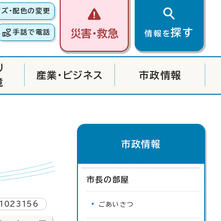
イズ・配色の変更
探す
災害・救急
手話で電話
情報を
り
産業・ビジネス
市政情報
境
市政情報
市長の部屋
1023156
ごあいさつ