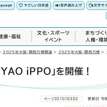
nguage
やさしい日本語
音声読み上げ
文字サ
文化・スポーツ
まちづく
健康・福祉
イベント
人権・環
>
2025年大阪・関西万博関連
>
2025年大阪・関西万博
> 
YAO iPPO」を開催！
ページID1018382
更新日 令和