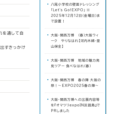
八尾小学校の壁面ドレッシング
「Let's Go!EXPO」 ※
2025年12月12日（金曜日）ま
で設置！
れを通して自
大阪・関西万博 （春）大阪ウィ
ーク やりなはれ【河内木綿・里
山保全】
み出すきっかけ
大阪・関西万博 地域の魅力発
見ツアー 食べなはれ（春）
大阪・関西万博 春の陣 大阪の
祭！～EXPO2025春の陣～
大阪・関西万博への出展内容等
を『オマツリexpoIN淡路島』で
PRしました