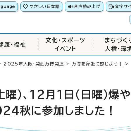
nguage
やさしい日本語
音声読み上げ
文字サ
文化・スポーツ
まちづく
健康・福祉
イベント
人権・環
>
2025年大阪・関西万博関連
>
万博を身近に感じよう！
> 
土曜）、12月1日（日曜）爆
2024秋に参加しました！