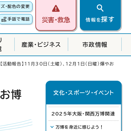
イズ・配色の変更
探す
災害・救急
手話で電話
情報を
り
産業・ビジネス
市政情報
境
【活動報告】11月30日（土曜）、12月1日（日曜）爆やお
やお博
文化・スポーツ・イベント
2025年大阪・関西万博関連
万博を身近に感じよう！