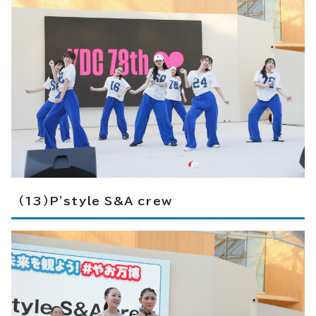
（13）P'style S&A crew