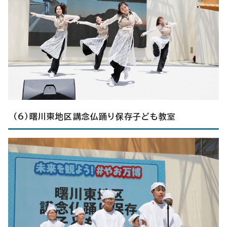
（6）曙川東地区講念仏踊り保存子ども教室