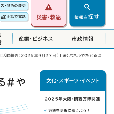
イズ・配色の変更
探す
災害・救急
手話で電話
情報を
り
産業・ビジネス
市政情報
境
 【活動報告】2025年9月27日（土曜）パネルでたどる＃
どる＃や
文化・スポーツ・イベント
2025年大阪・関西万博関連
万博を身近に感じよう！