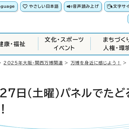
nguage
やさしい日本語
音声読み上げ
文字サ
文化・スポーツ
まちづく
健康・福祉
イベント
人権・環
>
2025年大阪・関西万博関連
>
万博を身近に感じよう！
>
月27日（土曜）パネルでた
！