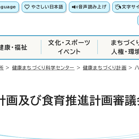
nguage
やさしい日本語
音声読み上げ
文字サ
文化・スポーツ
まちづく
健康・福祉
イベント
人権・環
所
>
健康まちづくり科学センター
>
健康まちづくり計画
> 
計画及び食育推進計画審議