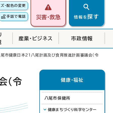
イズ・配色の変更
探す
災害・救急
手話で電話
情報を
り
産業・ビジネス
市政情報
境
八尾市健康日本21八尾計画及び食育推進計画審議会（令
会（令
健康・福祉
八尾市保健所
健康まちづくり科学センター