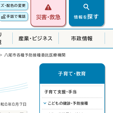
イズ・配色の変更
探す
災害・救急
手話で電話
情報を
り
産業・ビジネス
市政情報
境
> 八尾市各種予防接種委託医療機関
子育て・教育
子育て支援・手当
こどもの健診・予防接種
和8年8月7日