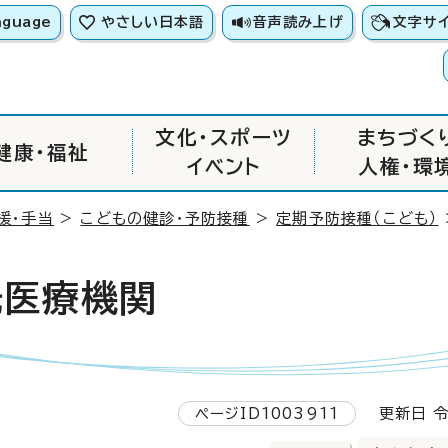
nguage
やさしい日本語
音声読み上げ
文字サ
文化・スポーツ
まちづく
健康・福祉
イベント
人権・環
援・手当
>
こどもの健診・予防接種
>
定期予防接種（こども）
託医療機関
ページID1003911
更新日 令