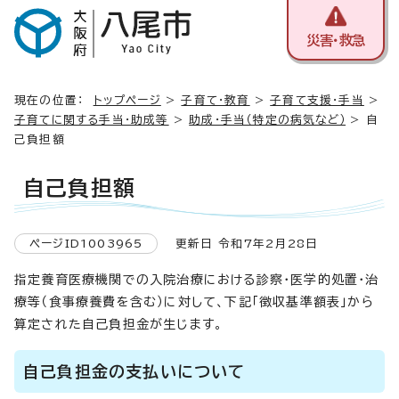
災害・救急
現在の位置：
トップページ
>
子育て・教育
>
子育て支援・手当
>
子育てに関する手当・助成等
>
助成・手当（特定の病気など）
> 自
己負担額
自己負担額
ページID1003965
更新日 令和7年2月28日
指定養育医療機関での入院治療における診察・医学的処置・治
療等（食事療養費を含む）に対して、下記「徴収基準額表」から
算定された自己負担金が生じます。
自己負担金の支払いについて