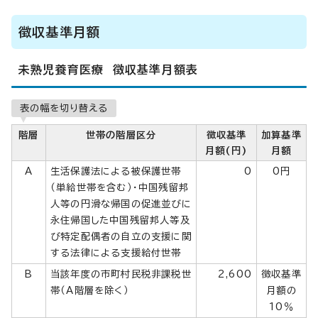
徴収基準月額
未熟児養育医療 徴収基準月額表
表の幅を切り替える
階層
世帯の階層区分
徴収基準
加算基準
月額(円)
月額
A
生活保護法による被保護世帯
0
0円
（単給世帯を含む）・中国残留邦
人等の円滑な帰国の促進並びに
永住帰国した中国残留邦人等及
び特定配偶者の自立の支援に関
する法律による支援給付世帯
B
当該年度の市町村民税非課税世
2,600
徴収基準
帯（A階層を除く）
月額の
10％