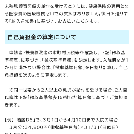
未熟児養育医療の給付を受けるときには、健康保険の適用とな
る医療費の医療機関窓口での支払はありません。後日お送りす
る「納入通知書」に基づき、お支払いただきます。
自己負担金の算定について
申請者・扶養義務者の市町村民税等を確認し、下記「徴収基
準額表」に基づき、「徴収基準月額」を決定します。入院期間が1
か月に満たない場合は、「徴収基準月額」を日割り計算し、自己
負担額を次のように算定します。
※同一世帯から2人以上の乳児が給付を受ける場合、2人目
以降は下記「徴収基準額表」の徴収加算月額に基づきご負担頂
きます。
【例】「階層D5」で、3月1日から4月10日まで入院の場合
3月分：34,800円（徴収基準月額）×31/31（日曜日）＝