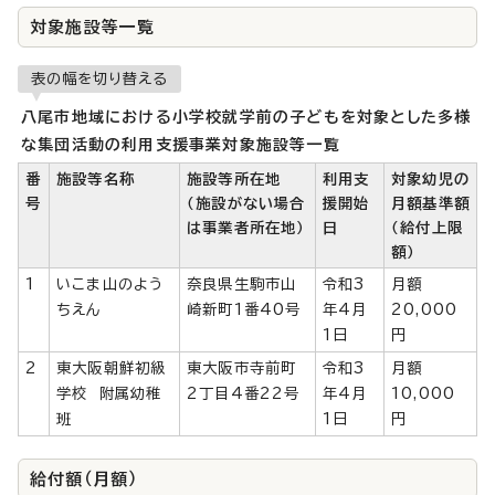
対象施設等一覧
表の幅を切り替える
八尾市地域における小学校就学前の子どもを対象とした多様
な集団活動の利用支援事業対象施設等一覧
番
施設等名称
施設等所在地
利用支
対象幼児の
号
（施設がない場合
援開始
月額基準額
は事業者所在地）
日
（給付上限
額）
1
いこま山のよう
奈良県生駒市山
令和3
月額
ちえん
崎新町1番40号
年4月
20,000
1日
円
2
東大阪朝鮮初級
東大阪市寺前町
令和3
月額
学校 附属幼稚
2丁目4番22号
年4月
10,000
班
1日
円
給付額（月額）