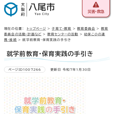
災害・救急
現在の位置：
トップページ
>
子育て・教育
>
教育委員会
>
教育
委員会の活動・計画など
>
教育センターの活動
>
幼保こ小の連
携・接続
> 就学前教育・保育実践の手引き
就学前教育・保育実践の手引き
ページID1007266
更新日 令和7年1月30日