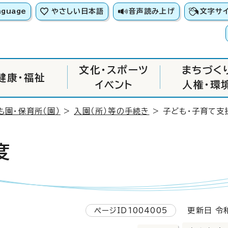
nguage
やさしい日本語
音声読み上げ
文字サ
文化・スポーツ
まちづく
健康・福祉
イベント
人権・環
も園・保育所（園）
>
入園（所）等の手続き
> 子ども・子育て支
度
ページID1004005
更新日 令和