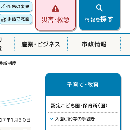
イズ・配色の変更
探す
災害・救急
手話で電話
情報を
り
産業・ビジネス
市政情報
境
援新制度
子育て・教育
認定こども園・保育所（園）
入園（所）等の手続き
7年1月30日