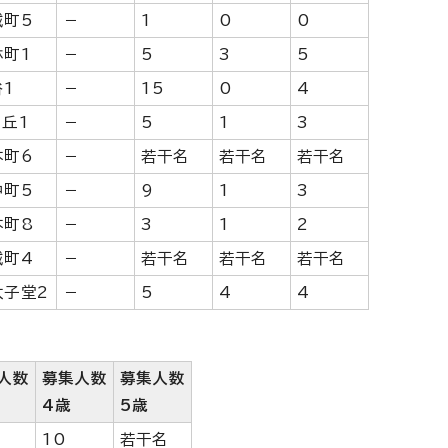
城町5
－
1
0
0
林町1
－
5
3
5
谷1
－
15
0
4
ヶ丘1
－
5
1
3
本町6
－
若干名
若干名
若干名
中町5
－
9
1
3
本町8
－
3
1
2
城町4
－
若干名
若干名
若干名
太子堂2
－
5
4
4
人数
募集人数
募集人数
4歳
5歳
0
10
若干名