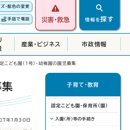
イズ・配色の変更
探す
災害・救急
手話で電話
情報を
り
産業・ビジネス
市政情報
境
定こども園（1号）・幼稚園の園児募集
募集
子育て・教育
認定こども園・保育所（園）
入園（所）等の手続き
7年1月30日