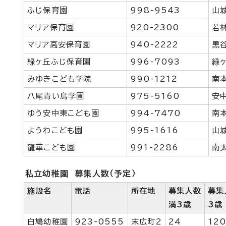
ふじ保育園
998-9543
山
マリア保育園
920-2300
若
マリア高安保育園
940-2222
黒
緑ヶ丘ふじ保育園
996-7093
緑
みゆきこども学院
990-1212
南
八尾青い鳥学園
975-5160
安
ゆう安中東こども園
994-7470
南
ようわこども園
995-1616
山
龍華こども園
991-2286
南
私立幼稚園 募集人数（予定）
施設名
電話
所在地
募集人数
募集
満3歳
3歳
白鳩幼稚園
923-0555
末広町2
24
12