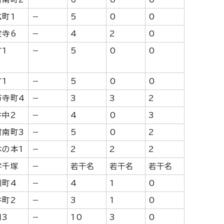
広町1
－
5
0
0
宝寺6
－
4
2
0
町1
－
5
0
0
町1
－
5
0
0
万寺町4
－
3
3
2
井中2
－
4
0
3
智南町3
－
5
0
2
木の本1
－
2
2
2
字千塚
－
若干名
若干名
若干名
川町4
－
4
1
0
井町2
－
3
1
0
田3
－
10
3
0