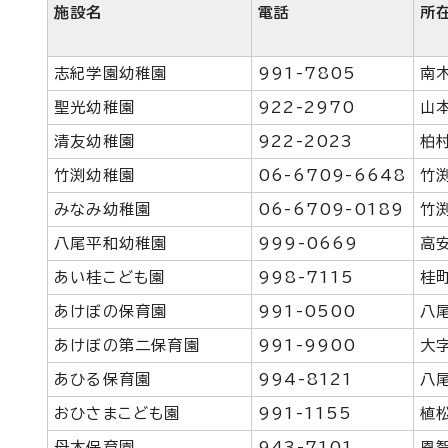
施設名
電話
所
志紀学園幼稚園
991-7805
南
聖光幼稚園
922-2970
山
清友幼稚園
922-2023
柏
竹渕幼稚園
06-6709-6648
竹
みなみ幼稚園
06-6709-0189
竹
八尾平和幼稚園
999-0669
高
あい桂こども園
998-7115
桂
あけぼの保育園
991-0500
八
あけぼの第二保育園
991-9900
大
あひる保育園
994-8121
八
おひさまこども園
991-1155
植
母木保育園
943-7101
恩