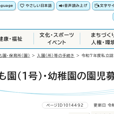
nguage
やさしい日本語
音声読み上げ
文字サ
文化・スポーツ
まちづく
健康・福祉
イベント
人権・環
も園・保育所（園）
>
入園（所）等の手続き
> 令和7年度私立認
も園（1号）・幼稚園の園児
ページID1014492
更新日 令和