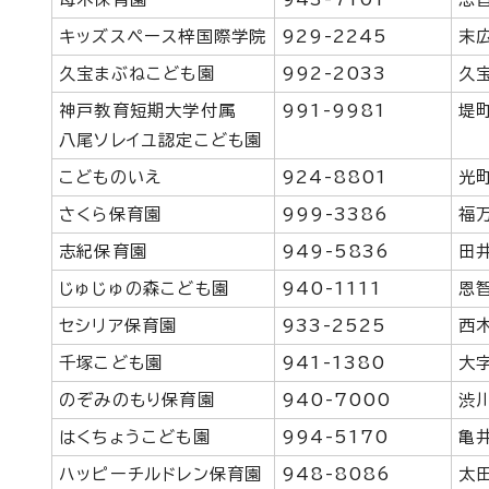
キッズスペース梓国際学院
929-2245
末
久宝まぶねこども園
992-2033
久
神戸教育短期大学付属
991-9981
堤
八尾ソレイユ認定こども園
こどものいえ
924-8801
光
さくら保育園
999-3386
福
志紀保育園
949-5836
田
じゅじゅの森こども園
940-1111
恩
セシリア保育園
933-2525
西
千塚こども園
941-1380
大
のぞみのもり保育園
940-7000
渋
はくちょうこども園
994-5170
亀
ハッピーチルドレン保育園
948-8086
太