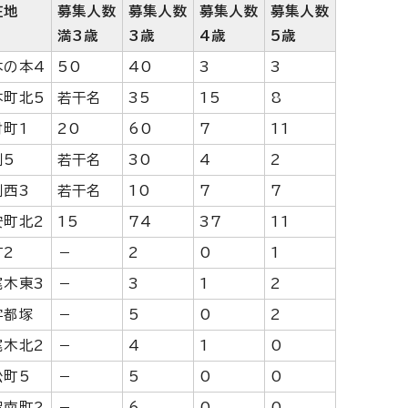
在地
募集人数
募集人数
募集人数
募集人数
満3歳
3歳
4歳
5歳
木の本4
50
40
3
3
本町北5
若干名
35
15
8
村町1
20
60
7
11
渕5
若干名
30
4
2
渕西3
若干名
10
7
7
安町北2
15
74
37
11
町2
－
2
0
1
尾木東3
－
3
1
2
字都塚
－
5
0
2
尾木北2
－
4
1
0
松町5
－
5
0
0
智南町2
－
6
0
0