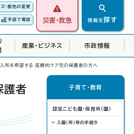
イズ・配色の変更
探す
災害・救急
手話で電話
情報を
り
産業・ビジネス
市政情報
境
に入所を希望する 医療的ケア児の保護者の方へ
保護者
子育て・教育
認定こども園・保育所（園）
入園（所）等の手続き