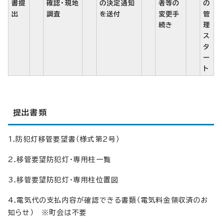
書提
確認・現地
の決定通知
者等の
の
出
調査
を送付
変更手
管
続き
理
ス
タ
ー
ト
提出書類
1.防犯灯移管要望書（様式第2号）
2.移管要望防犯灯・専用柱一覧
3.移管要望防犯灯・専用柱位置図
4.電気代の支払内容が確認できる書類（電気料金領収済のお
知らせ） ※町会は不要