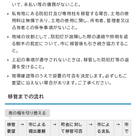
いて、未払い等の債務がないこと。
私有地にある防犯灯及び専用柱を移管する場合、土地の使
用料は無償であり、土地の使用に関し、所有者、管理者又は
占有者との係争事項がないこと。
地域の役割として、防犯灯が故障した際の連絡や照明を遮
る樹木の剪定について、市に移管後も引き続き協力するこ
と。
上記の事項が遵守されないときは、移管した防犯灯等の返
還を受けること。
現場確認等のうえで設置の可否を決定します。必ずしもご
要望に沿えない場合があります。ご了承ください。
移管までの流れ
表の幅を切り替える
移管
→
市による
→
町会に対し
→
市によ
→
市
要望
提出書類
て移管可否
る支払
で