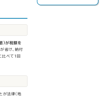
者）が税額を
間が省け、納付
に比べて1回
とが法律（地