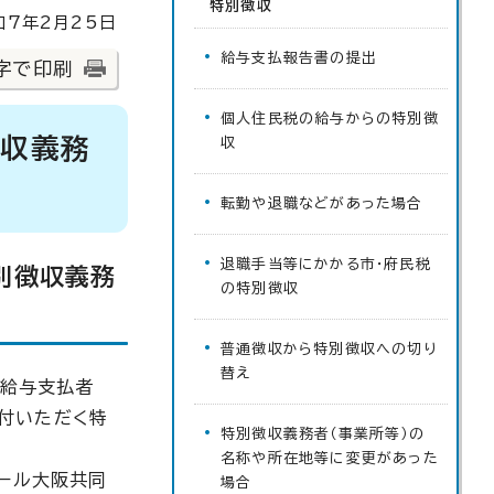
特別徴収
7年2月25日
給与支払報告書の提出
字で印刷
個人住民税の給与からの特別徴
徴収義務
収
転勤や退職などがあった場合
退職手当等にかかる市・府民税
別徴収義務
の特別徴収
普通徴収から特別徴収への切り
替え
、給与支払者
付いただく特
特別徴収義務者（事業所等）の
名称や所在地等に変更があった
ール大阪共同
場合