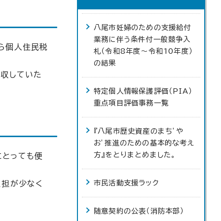
八尾市妊婦のための支援給付
業務に伴う条件付一般競争入
ら個人住民税
札（令和8年度～令和10年度）
の結果
徴収していた
特定個人情報保護評価（PIA）
重点項目評価事務一覧
『八尾市歴史資産のまち’や
お’推進のための基本的な考え
方』をとりまとめました。
にとっても便
市民活動支援ラック
負担が少なく
随意契約の公表（消防本部）