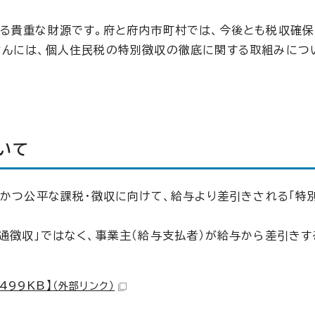
る貴重な財源です。府と府内市町村では、今後とも税収確
さんには、個人住民税の特別徴収の徹底に関する取組みにつ
いて
正かつ公平な課税・徴収に向けて、給与より差引きされる「特
通徴収」ではなく、事業主（給与支払者）が給与から差引きす
99KB】
（外部リンク）