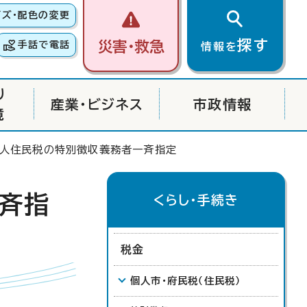
イズ・配色の変更
探す
災害・救急
手話で電話
情報を
り
産業・ビジネス
市政情報
境
個人住民税の特別徴収義務者一斉指定
斉指
くらし・手続き
税金
個人市・府民税（住民税）