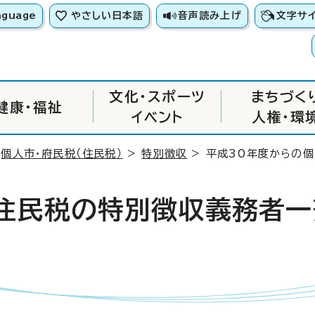
nguage
やさしい日本語
音声読み上げ
文字サ
文化・スポーツ
まちづく
健康・福祉
イベント
人権・環
>
個人市・府民税（住民税）
>
特別徴収
> 平成30年度からの
住民税の特別徴収義務者一