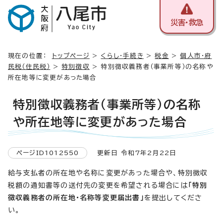
災害・救急
現在の位置：
トップページ
>
くらし・手続き
>
税金
>
個人市・府
民税（住民税）
>
特別徴収
> 特別徴収義務者（事業所等）の名称や
所在地等に変更があった場合
特別徴収義務者（事業所等）の名称
や所在地等に変更があった場合
ページID1012550
更新日 令和7年2月22日
給与支払者の所在地や名称に変更があった場合や、特別徴収
税額の通知書等の送付先の変更を希望される場合には
「特別
徴収義務者の所在地・名称等変更届出書」
を提出してくださ
い。