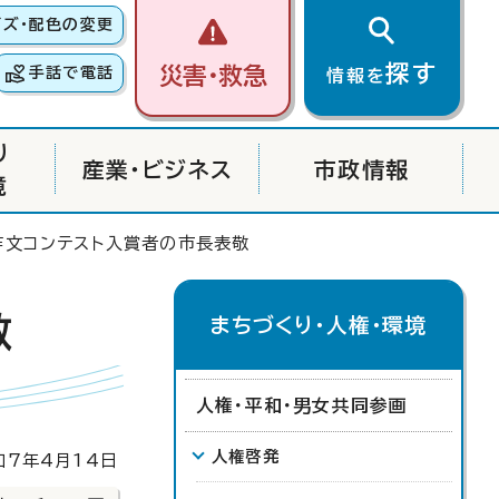
イズ・配色の変更
探す
災害・救急
手話で電話
情報を
り
産業・ビジネス
市政情報
境
作文コンテスト入賞者の市長表敬
敬
まちづくり・人権・環境
人権・平和・男女共同参画
人権啓発
7年4月14日