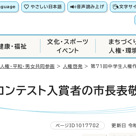
nguage
やさしい日本語
音声読み上げ
文字サ
文化・スポーツ
まちづく
健康・福祉
イベント
人権・環
>
人権・平和・男女共同参画
>
人権啓発
> 第71回中学生人権
コンテスト入賞者の市長表
ページID1017782
更新日 令和