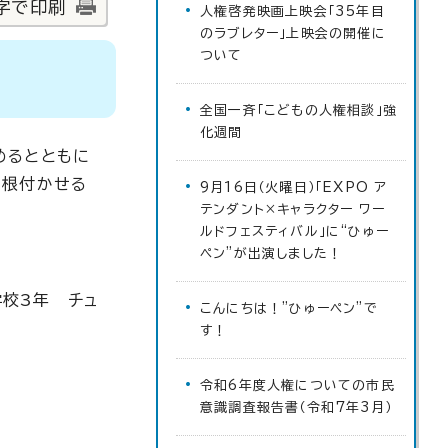
字で印刷
人権啓発映画上映会「35年目
のラブレター」上映会の開催に
ついて
全国一斉「こどもの人権相談」強
化週間
めるとともに
を根付かせる
9月16日（火曜日）「EXPO ア
テンダント×キャラクター ワー
ルドフェスティバル」に“ひゅー
ペン”が出演しました！
学校3年 チュ
こんにちは！"ひゅーペン"で
す！
令和6年度人権についての市民
意識調査報告書（令和7年3月）