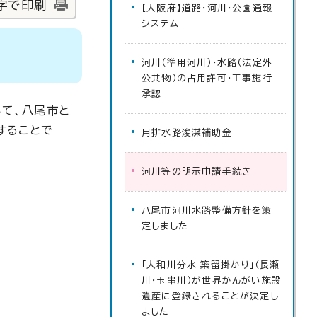
字で印刷
【大阪府】道路・河川・公園通報
システム
河川（準用河川）・水路（法定外
公共物）の占用許可・工事施行
承認
いて、八尾市と
することで
用排水路浚渫補助金
河川等の明示申請手続き
八尾市河川水路整備方針を策
定しました
「大和川分水 築留掛かり」（長瀬
川・玉串川）が世界かんがい施設
遺産に登録されることが決定し
ました