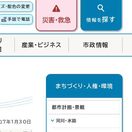
イズ・配色の変更
探す
災害・救急
手話で電話
情報を
り
産業・ビジネス
市政情報
境
まちづくり・人権・環境
都市計画・景観
河川・水路
7年1月30日