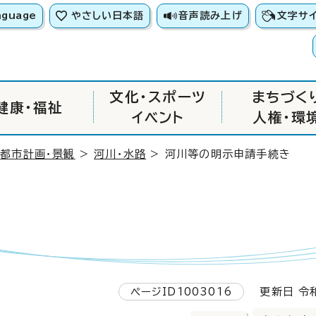
nguage
やさしい日本語
音声読み上げ
文字サ
文化・スポーツ
まちづく
健康・福祉
イベント
人権・環
>
都市計画・景観
>
河川・水路
> 河川等の明示申請手続き
き
ページID1003016
更新日 令和