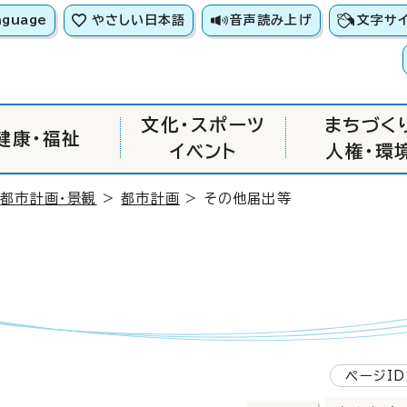
nguage
やさしい日本語
音声読み上げ
文字サ
文化・スポーツ
まちづく
健康・福祉
イベント
人権・環
>
都市計画・景観
>
都市計画
> その他届出等
ページID