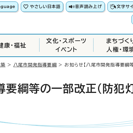
nguage
やさしい日本語
音声読み上げ
文字サ
文化・スポーツ
まちづく
健康・福祉
イベント
人権・環
建築
>
八尾市開発指導要綱
> お知らせ【八尾市開発指導要綱
導要綱等の一部改正（防犯