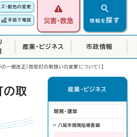
イズ・配色の変更
探す
災害・救急
手話で電話
情報を
り
産業・ビジネス
市政情報
境
等の一部改正（防犯灯の取扱いの変更について）】
灯の取
産業・ビジネス
開発・建築
八尾市開発指導要綱