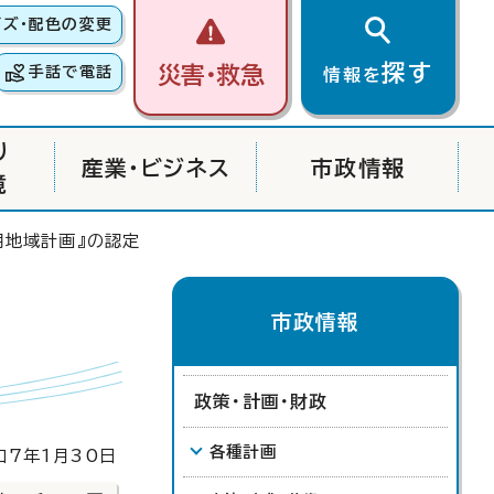
イズ・配色の変更
探す
災害・救急
手話で電話
情報を
り
産業・ビジネス
市政情報
境
用地域計画』の認定
市政情報
政策・計画・財政
各種計画
7年1月30日