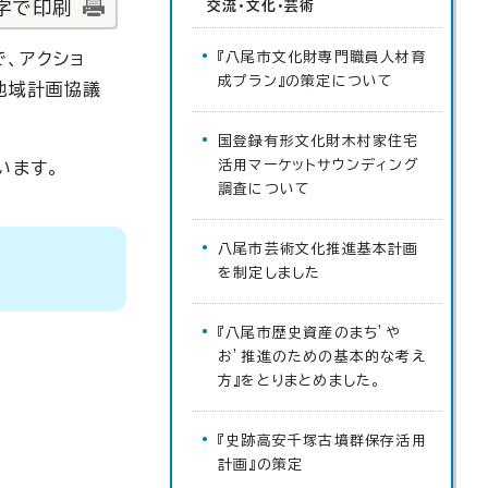
字で印刷
交流・文化・芸術
、アクショ
『八尾市文化財専門職員人材育
成プラン』の策定について
地域計画協議
国登録有形文化財木村家住宅
活用マーケットサウンディング
います。
調査について
八尾市芸術文化推進基本計画
を制定しました
『八尾市歴史資産のまち’や
お’推進のための基本的な考え
方』をとりまとめました。
『史跡高安千塚古墳群保存活用
計画』の策定