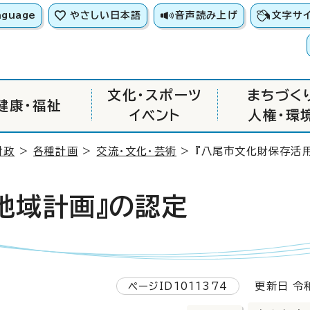
nguage
やさしい日本語
音声読み上げ
文字サ
文化・スポーツ
まちづく
健康・福祉
イベント
人権・環
財政
>
各種計画
>
交流・文化・芸術
> 『八尾市文化財保存活
地域計画』の認定
ページID1011374
更新日 令和