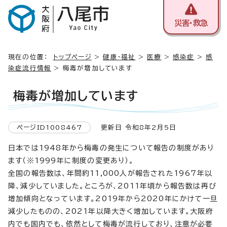
災害・救急
現在の位置：
トップページ
>
健康・福祉
>
医療
>
感染症
>
感
染症流行情報
> 梅毒が増加しています
梅毒が増加しています
ページID1008467
更新日 令和8年2月5日
日本では1948年から梅毒の発生について報告の制度があり
ます（※1999年に制度の変更あり）。
全国の報告数は、年間約11,000人が報告された1967年以
降、減少していました。ところが、2011年頃から報告数は再び
増加傾向となっています。2019年から2020年にかけて一旦
減少したものの、2021年以降大きく増加しています。大阪府
内でも国内でも、依然として梅毒が流行しており、注意が必要