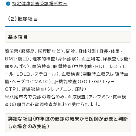
特定健康診査受診場所検索
（2）健診項目
基本項目
質問票（服薬歴、喫煙歴など）、問診、身体計測（身長・体重・
BMI・腹囲）、理学的検査（身体診察）、血圧測定、尿検査（尿糖・
尿たんぱく）、血液検査：脂質検査（中性脂肪・HDLコレステロ
ール・LDLコレステロール）、血糖検査（空腹時血糖又は随時血
糖・ヘモグロビンA1C）、肝機能検査（GOT・GPT・γ－
GTP）、腎機能検査（クレアチニン、尿酸）
※八尾市内で受診の場合のみ、血液検査（アルブミン・貧血検
査）の項目と心電図検査が無料で受けられます。
詳細な項目（昨年度の健診の結果から医師が必要と判断
した場合のみ実施）