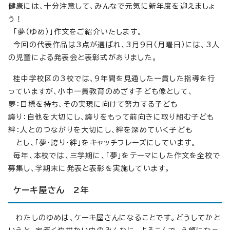
健康には、十分注意して、みんなで元気に新年度を迎えましょ
う！
「夢（ゆめ）」作文をご紹介いたします。
今回の代表作品は3点が選ばれ、3月9日（月曜日）には、3人
の児童による発表会と表彰式がありました。
桂中学校区の3校では、9年間を見通した一貫した指導を行
っていますが、小中一貫教育のめざす子ども像として、
夢：目標を持ち、その実現に向けて努力する子ども
誇り：自他を大切にし、誇りをもって前向きに取り組む子ども
絆：人とのつながりを大切にし、絆を深めていく子ども
とし、「夢・誇り・絆」をキャッチフレーズにしています。
毎年、本校では、三学期に、「夢」をテーマにした作文を全校で
募集し、学期末に発表と表彰を実施しています。
ケーキ屋さん 2年
わたしのゆめは、ケーキ屋さんになることです。どうしてかと