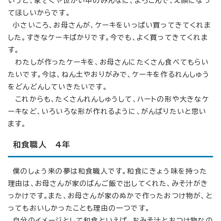
いうと、家ぞくや世かい中のみんなに、よろこんで、え顔になっ
てほしいからです。
小さいころ、お母さんが、ケーキをいっぱい買ってきてくれま
した。すきなケーキばかりです。今でも、よく買ってきてくれま
す。
わたしが作ったケーキを、お母さんにたくさん食べてもらい
たいです。今は、ねん土やおりがみで、ケーキを作るれんしゅう
をどんどんしていきたいです。
これからも、たくさんれんしゅうして、ハートの形や大きなケ
ーキなど、いろいろな形が作れるように、がんばりたいと思い
ます。
和食職人 4年
僕のしょう来の夢は和食職人です。和食にきょう味を持った
理由は、お母さんが家のばんご飯で出してくれた、みそ汁がき
っかけです。また、お母さんが家のぬかで作ったおつけ物が、と
ってもおいしかったことも理由の一つです。
自分のイメージとして和食といえば、おみそ汁とおつけ物なの