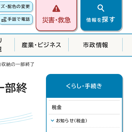
イズ・配色の変更
探す
災害・救急
手話で電話
情報を
り
産業・ビジネス
市政情報
境
口収納の一部終了
一部終
くらし・手続き
税金
お知らせ（税金）