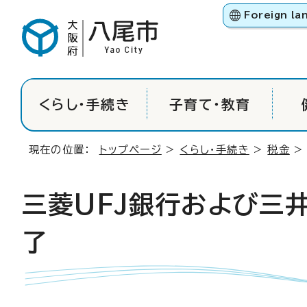
Foreign la
くらし・手続き
子育て・教育
現在の位置：
トップページ
>
くらし・手続き
>
税金
三菱UFJ銀行および三
了