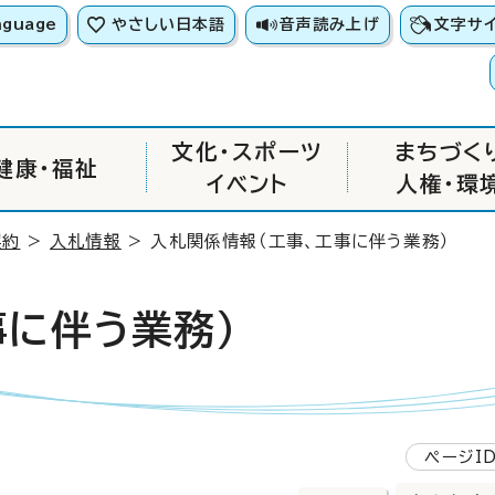
nguage
やさしい日本語
音声読み上げ
文字サ
文化・スポーツ
まちづく
健康・福祉
イベント
人権・環
契約
>
入札情報
> 入札関係情報（工事、工事に伴う業務）
事に伴う業務）
ページID