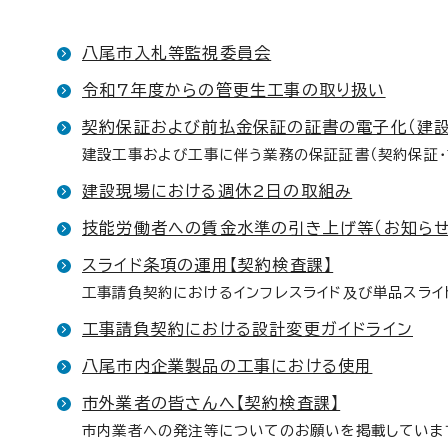
八尾市入札等監視委員会
令和7年度からの管更生工事の取り扱い
契約保証および前払金保証の証書の電子化（建設
建設工事および工事に伴う業務の保証証書（契約保証・
建設現場における週休2日の取組み
技能労働者への賃金水準の引き上げ等（お知らせ
スライド条項の運用【契約検査課】
工事請負契約におけるインフレスライド及び単品スライ
工事請負契約における設計変更ガイドライン
八尾市内企業製品の工事における使用
市外業者の皆さんへ【契約検査課】
市内業者への発注等についてのお願いを掲載していま