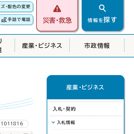
イズ・配色の変更
探す
災害・救急
手話で電話
情報を
り
産業・ビジネス
市政情報
境
産業・ビジネス
入札・契約
入札情報
1011816