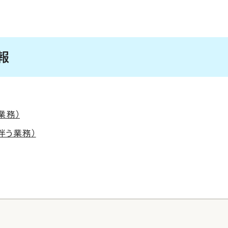
報
業務）
伴う業務）