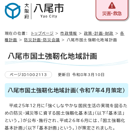
災害・救急
現在の位置：
トップページ
>
市政情報
>
政策・計画・財政
>
各
種計画
>
防災計画・防災会議
> 八尾市国土強靭化地域計画
八尾市国土強靭化地域計画
ページID1002113
更新日 令和8年3月10日
八尾市国土強靭化地域計画（令和7年4月策定）
平成25年12月に「強くしなやかな国民生活の実現を図るた
めの防災・減災等に資する国土強靱化基本法」（以下「基本法」
という。）が公布・施行され、平成26年6月には、「国土強靱化
基本計画」（以下「基本計画」という。）が策定されました。