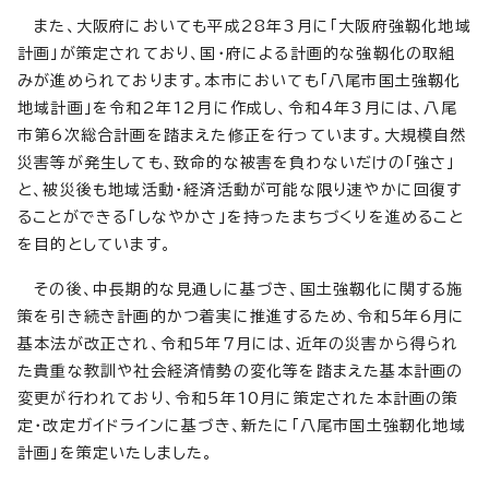
また、大阪府においても平成28年3月に「大阪府強靱化地域
計画」が策定されており、国・府による計画的な強靱化の取組
みが進められております。本市においても「八尾市国土強靱化
地域計画」を令和2年12月に作成し、令和4年3月には、八尾
市第6次総合計画を踏まえた修正を行っています。大規模自然
災害等が発生しても、致命的な被害を負わないだけの「強さ」
と、被災後も地域活動・経済活動が可能な限り速やかに回復す
ることができる「しなやかさ」を持ったまちづくりを進めること
を目的としています。
その後、中長期的な見通しに基づき、国土強靱化に関する施
策を引き続き計画的かつ着実に推進するため、令和5年6月に
基本法が改正され、令和5年7月には、近年の災害から得られ
た貴重な教訓や社会経済情勢の変化等を踏まえた基本計画の
変更が行われており、令和5年10月に策定された本計画の策
定・改定ガイドラインに基づき、新たに「八尾市国土強靭化地域
計画」を策定いたしました。