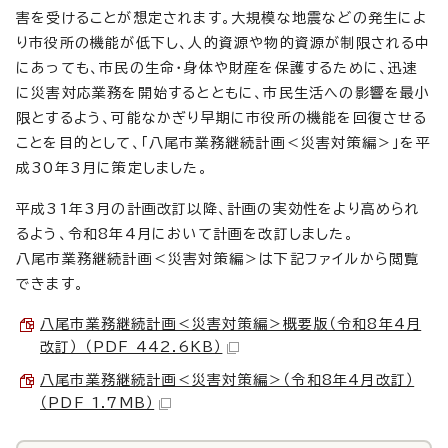
害を受けることが想定されます。大規模な地震などの発生によ
り市役所の機能が低下し、人的資源や物的資源が制限される中
にあっても、市民の生命・身体や財産を保護するために、迅速
に災害対応業務を開始するとともに、市民生活への影響を最小
限とするよう、可能なかぎり早期に市役所の機能を回復させる
ことを目的として、「八尾市業務継続計画＜災害対策編＞」を平
成30年3月に策定しました。
平成31年3月の計画改訂以降、計画の実効性をより高められ
るよう、令和8年4月において計画を改訂しました。
八尾市業務継続計画＜災害対策編＞は下記ファイルから閲覧
できます。
八尾市業務継続計画＜災害対策編＞概要版（令和8年4月
改訂） （PDF 442.6KB）
八尾市業務継続計画＜災害対策編＞（令和8年4月改訂）
（PDF 1.7MB）