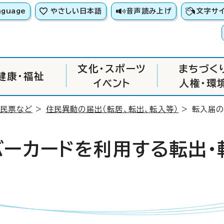
nguage
やさしい日本語
音声読み上げ
文字サ
文化・スポーツ
まちづく
健康・福祉
イベント
人権・環
住民票など
>
住民異動の届出（転居、転出、転入等）
> 転入届の
バーカードを利用する転出・