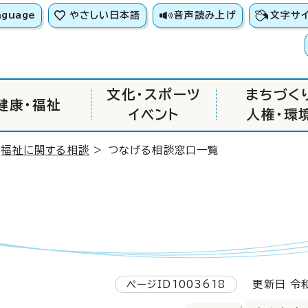
nguage
やさしい日本語
音声読み上げ
文字サ
文化・スポーツ
まちづく
健康・福祉
イベント
人権・環
>
福祉に関する相談
> つなげる相談窓口一覧
ページID1003618
更新日 令和