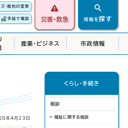
イズ・配色の変更
探す
災害・救急
手話で電話
情報を
り
産業・ビジネス
市政情報
境
くらし・手続き
相談
福祉に関する相談
8年4月23日