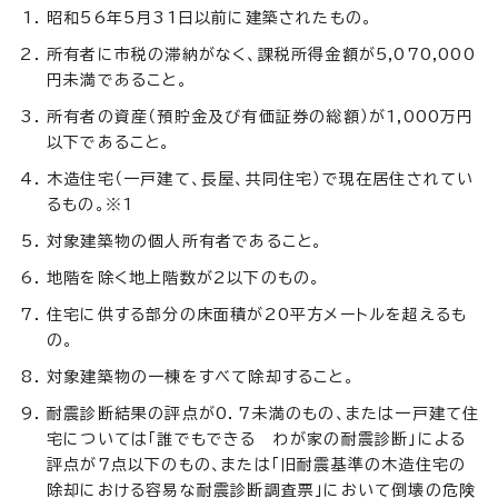
昭和56年5月31日以前に建築されたもの。
所有者に市税の滞納がなく、課税所得金額が5,070,000
円未満であること。
所有者の資産（預貯金及び有価証券の総額）が1,000万円
以下であること。
木造住宅（一戸建て、長屋、共同住宅）で現在居住されてい
るもの。※1
対象建築物の個人所有者であること。
地階を除く地上階数が2以下のもの。
住宅に供する部分の床面積が20平方メートルを超えるも
の。
対象建築物の一棟をすべて除却すること。
耐震診断結果の評点が0．7未満のもの、または一戸建て住
宅については「誰でもできる わが家の耐震診断」による
評点が7点以下のもの、または「旧耐震基準の木造住宅の
除却における容易な耐震診断調査票」において倒壊の危険