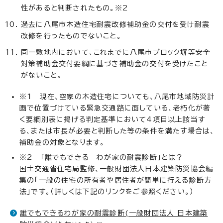
性があると判断されたもの。※2
過去に八尾市木造住宅耐震改修補助金の交付を受け耐震
改修を行ったものでないこと。
同一敷地内において、これまでに八尾市ブロック塀等安全
対策補助金交付要綱に基づき補助金の交付を受けたこと
がないこと。
※1 現在、空家の木造住宅についても、八尾市地域防災計
画で位置づけている緊急交通路に面している、老朽化が著
く要綱別表に掲げる判定基準において4項目以上該当す
る、または市長が必要と判断した等の条件を満たす場合は、
補助金の対象となります。
※2 「誰でもできる わが家の耐震診断」とは？
国土交通省住宅局監修、一般財団法人日本建築防災協会編
集の「一般の住宅の所有者や居住者が簡単に行える診断方
法」です。（詳しくは下記のリンクをご参照ください。）
誰でもできるわが家の耐震診断(一般財団法人 日本建築