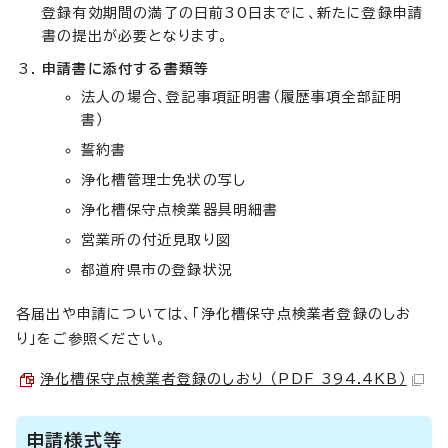
登録有効期間の満了の日前30日までに、新たに登録申請
書の提出が必要となります。
申請書に添付する書類等
法人の場合、登記事項証明書（履歴事項全部証明
書）
誓約書
浄化槽管理士免状の写し
浄化槽保守点検業器具明細書
営業所の付近見取り図
都道府県市の登録状況
各届出や申請については、「浄化槽保守点検業者登録のしお
り」をご参照ください。
浄化槽保守点検業者登録のしおり （PDF 394.4KB）
申請様式等