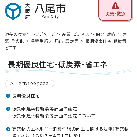
災害・救急
現在の位置：
トップページ
>
産業・ビジネス
>
開発・建築
>
建
築・その他
>
各種手続き・届出・認定等
> 長期優良住宅・低炭素・
省エネ
長期優良住宅・低炭素・省エネ
ページID1009033
長期優良住宅
低炭素建築物新築等計画の認定
低炭素建築物新築等計画の認定について
建築物のエネルギー消費性能の向上に関する法律（建築物
省エネ法）【令和7年4月1日以降】