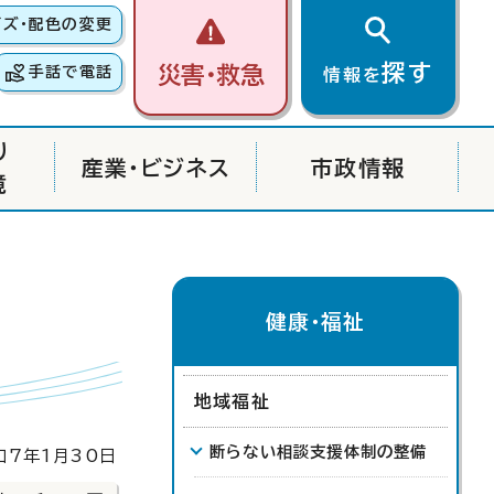
イズ・配色の変更
探す
災害・救急
手話で電話
情報を
り
産業・ビジネス
市政情報
境
健康・福祉
地域福祉
断らない相談支援体制の整備
7年1月30日