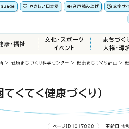
nguage
やさしい日本語
音声読み上げ
文字サ
文化・スポーツ
まちづく
健康・福祉
イベント
人権・環
所
>
健康まちづくり科学センター
>
健康まちづくり計画
>
園てくてく健康づくり）
ページID1017828
更新日 令和