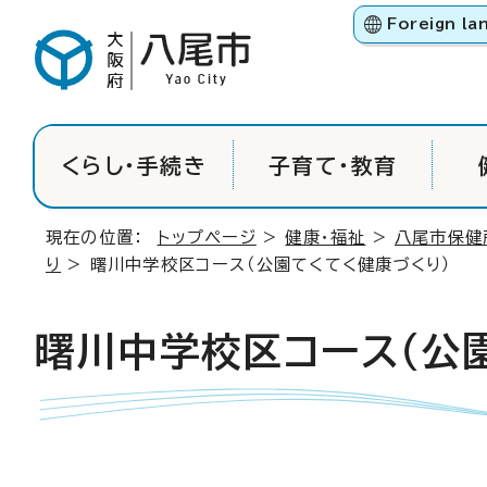
Foreign la
くらし・手続き
子育て・教育
現在の位置：
トップページ
>
健康・福祉
>
八尾市保健
り
> 曙川中学校区コース（公園てくてく健康づくり）
曙川中学校区コース（公