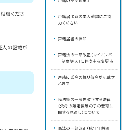
戸籍の不受理申出
ご相談くださ
戸籍届出時の本人確認にご協
力ください
戸籍届書の押印
証人の記載が
戸籍法の一部改正(マイナンバ
ー制度導入)に伴う主な変更点
戸籍に氏名の振り仮名が記載さ
れます
民法等の一部を改正する法律
（父母の離婚後等の子の養育に
関する見直し）について
民法の一部改正（成年年齢関