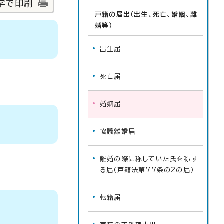
字で印刷
戸籍の届出（出生、死亡、婚姻、離
婚等）
出生届
死亡届
婚姻届
協議離婚届
離婚の際に称していた氏を称す
る届（戸籍法第77条の2の届）
転籍届