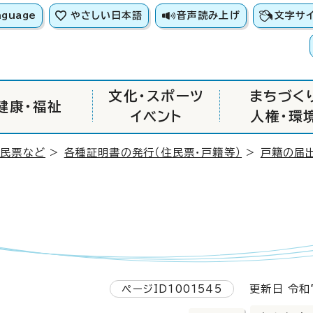
nguage
やさしい日本語
音声読み上げ
文字サ
文化・スポーツ
まちづく
健康・福祉
イベント
人権・環
住民票など
>
各種証明書の発行（住民票・戸籍等）
>
戸籍の届出
ページID1001545
更新日 令和7