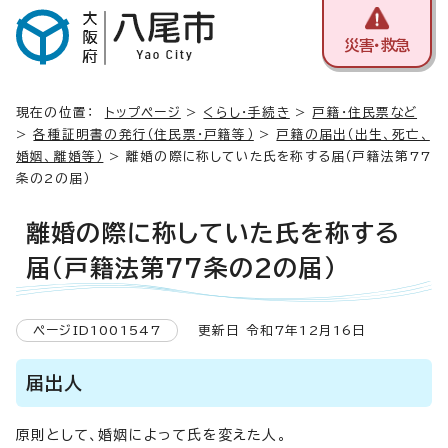
災害・救急
現在の位置：
トップページ
>
くらし・手続き
>
戸籍・住民票など
>
各種証明書の発行（住民票・戸籍等）
>
戸籍の届出（出生、死亡、
婚姻、離婚等）
> 離婚の際に称していた氏を称する届（戸籍法第77
条の2の届）
離婚の際に称していた氏を称する
届（戸籍法第77条の2の届）
ページID1001547
更新日 令和7年12月16日
届出人
原則として、婚姻によって氏を変えた人。