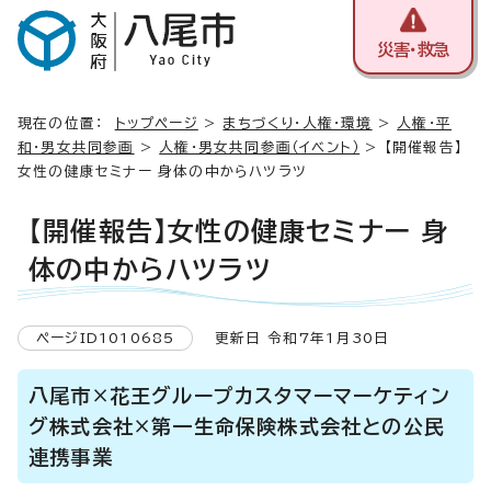
災害・救急
現在の位置：
トップページ
>
まちづくり・人権・環境
>
人権・平
和・男女共同参画
>
人権・男女共同参画（イベント）
> 【開催報告】
女性の健康セミナー 身体の中からハツラツ
【開催報告】女性の健康セミナー 身
体の中からハツラツ
ページID1010685
更新日 令和7年1月30日
八尾市×花王グループカスタマーマーケティン
グ株式会社×第一生命保険株式会社との公民
連携事業