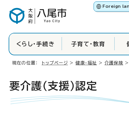
Foreign la
くらし・手続き
子育て・教育
現在の位置：
トップページ
>
健康・福祉
>
介護保険
>
要介護（支援）認定