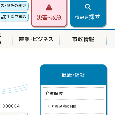
イズ・配色の変更
探す
災害・救急
手話で電話
情報を
り
産業・ビジネス
市政情報
境
健康・福祉
介護保険
1008004
介護保険の制度