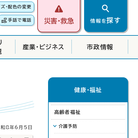
イズ・配色の変更
探す
災害・救急
手話で電話
情報を
り
産業・ビジネス
市政情報
境
健康・福祉
高齢者福祉
介護予防
和8年6月5日