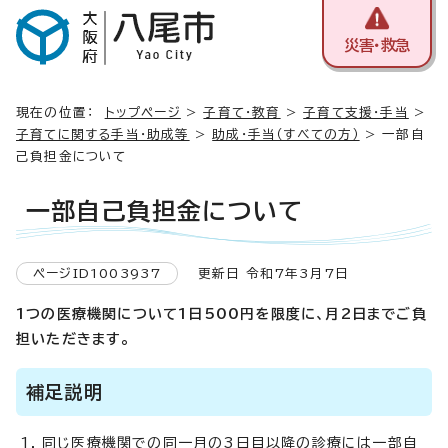
災害・救急
現在の位置：
トップページ
>
子育て・教育
>
子育て支援・手当
>
子育てに関する手当・助成等
>
助成・手当（すべての方）
> 一部自
己負担金について
一部自己負担金について
ページID1003937
更新日 令和7年3月7日
1つの医療機関について1日500円を限度に、月2日までご負
担いただきます。
補足説明
同じ医療機関での同一月の3日目以降の診療には一部自