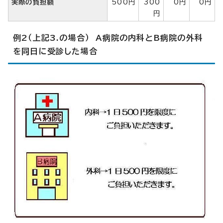
実際の負担額
500円
300
0円
0円
円
例2（上記3.の場合） A病院の内科とB病院の外科
を同日に受診した場合