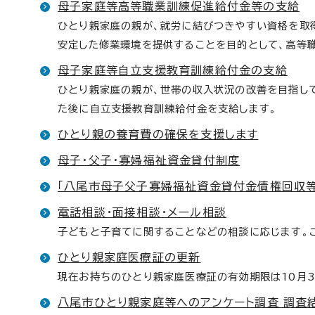
母子家庭等高等職業訓練促進給付金等の支給
ひとり親家庭の親が、就労に結びつきやすい資格を取
安定した修業環境を提供することを目的として、高等
母子家庭等自立支援教育訓練給付金の支給
ひとり親家庭の親が、世帯の収入状況の改善を目指し
た後に自立支援教育訓練給付金を支給します。
ひとり親の養育費の確保を支援します
母子・父子・寡婦福祉資金貸付制度
「八尾市母子父子寡婦福祉資金貸付金債権回収
電話相談・面接相談・メール相談
子どもと子育てに関することなどの相談に応じます。
ひとり親家庭医療証の更新
現在お持ちのひとり親家庭医療証の有効期限は10月3
八尾市ひとり親家庭等へのアンケート調査 調査