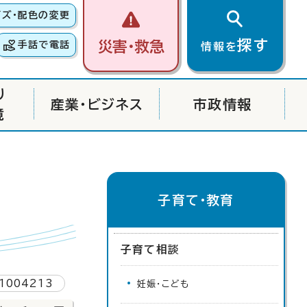
イズ・配色の変更
探す
災害・救急
手話で電話
情報を
り
産業・ビジネス
市政情報
境
子育て・教育
子育て相談
1004213
妊娠・こども