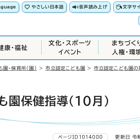
nguage
やさしい日本語
音声読み上げ
文字サ
文化・スポーツ
まちづく
健康・福祉
イベント
人権・環
も園・保育所（園）
>
市立認定こども園
>
市立認定こども園の
も園保健指導（10月）
ページID1014080
更新日 令和