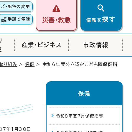
イズ・配色の変更
探す
災害・救急
手話で電話
情報を
り
産業・ビジネス
市政情報
境
取り組み
>
保健
> 令和6年度公立認定こども園保健指
保健
令和8年度7月保健指導
7年1月30日