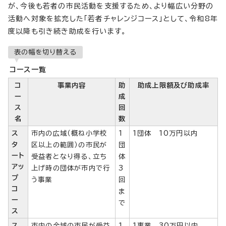
が、今後も若者の市民活動を支援するため、より幅広い分野の
活動へ対象を拡充した「若者チャレンジコース」として、令和8年
度以降も引き続き助成を行います。
表の幅を切り替える
コース一覧
コ
事業内容
助
助成上限額及び助成率
ー
成
ス
回
名
数
ス
市内の広域（概ね小学校
1
1団体 10万円以内
タ
区以上の範囲）の市民が
団
ート
受益者となり得る、立ち
体
アッ
上げ時の団体が市内で行
3
プ
う事業
回
コ
ま
ー
で
ス
ス
市内の全域の市民が受益
1
1事業 30万円以内