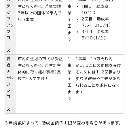
テ
者となり得る、活動実績
事
1回目 助成率
ッ
10/10
3年以上の団体が市内で
業
プ
2回目 助成率
行う事業
3
アッ
7.5/10（3/4）
回
プ
3回目 助成率
ま
コ
5/10（1/2）
で
ー
ス
若
市内の全域の市民が受益
1
1事業 15万円以内
者
者となり得る、若者が主
事
※2、3回目の助成を受け
チ
体的に取り組む事業（高
業
るためには1、2回目より
ャレ
校生・大学生可！）
3
更なる改善や工夫が認め
ン
回
られることが条件になり
ジ
ま
ます
コ
で
ー
ス
※申請数によって、助成金額の上限が変わる場合があります。