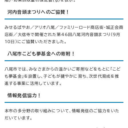
階)・野菜摂取量の推定値(g)を表示。
河内音頭まつりへのご協賛！
みせるばやお／アリオ八尾／ファミリーロード商店街・城正会商
店街／大信寺で開催された第46回八尾河内音頭まつり（9月
10日）にご協賛いただきました。
八尾市こども夢基金への寄附！
八尾市では、みなさまからの温かいご寄附などをもとに「こど
も夢基金」を設置し、子どもが健やかに育ち、次世代育成を推
進する事業に活用しています。
情報発信協力！
本市の多分野の取り組みについて、情報発信のご協力をいた
だいています。