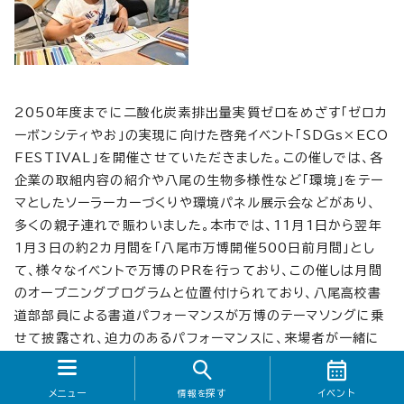
2050年度までに二酸化炭素排出量実質ゼロをめざす「ゼロカ
ーボンシティやお」の実現に向けた啓発イベント「SDGs×ECO
FESTIVAL」を開催させていただきました。この催しでは、各
企業の取組内容の紹介や八尾の生物多様性など「環境」をテー
マとしたソーラーカーづくりや環境パネル展示会などがあり、
多くの親子連れで賑わいました。本市では、11月1日から翌年
1月3日の約2カ月間を「八尾市万博開催500日前月間」とし
て、様々なイベントで万博のPRを行っており、この催しは月間
のオープニングプログラムと位置付けられており、八尾高校書
道部部員による書道パフォーマンスが万博のテーマソングに乗
せて披露され、迫力のあるパフォーマンスに、来場者が一緒に
手拍子を送り会場はおおいに盛り上がりをみせていました。
メニュー
探す
イベント
情報を
やお80"映画祭特別企画の開催！