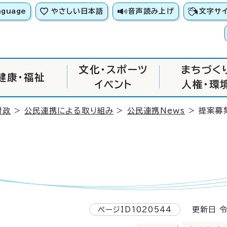
nguage
やさしい日本語
音声読み上げ
文字サ
文化・スポーツ
まちづく
健康・福祉
イベント
人権・環
財政
>
公民連携による取り組み
>
公民連携News
> 提案募
ページID1020544
更新日 令