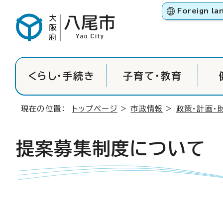
Foreign la
くらし・手続き
子育て・教育
現在の位置：
トップページ
>
市政情報
>
政策・計画・
提案募集制度について