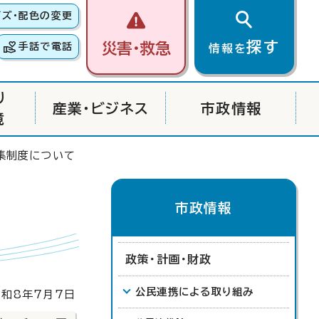
イズ・配色の変更
探す
災害・救急
手話で電話
情報を
り
産業・ビジネス
市政情報
境
集制度について
市政情報
政策・計画・財政
公民連携による取り組み
和8年7月7日