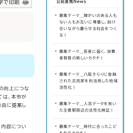
字で印刷
公民連携News
募集テーマ＿障がいのある人も
ない人もお互いに尊重し、助け
合いながら暮らせる社会をつく
る！
募集テーマ＿若者に届く、消費
者教育の新しいカタチ！
募集テーマ＿八尾きらりに登録
された古民家を利活用した地域
活性化！
の向上につな
ては、本市が
募集テーマ＿人流データを用い
自由に提案し
た主要駅周辺の活性化検証！
た内容につい
募集テーマ＿時代に合ったこど