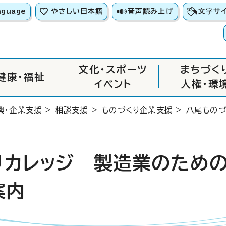
nguage
やさしい日本語
音声読み上げ
文字サ
文化・スポーツ
まちづく
健康・福祉
イベント
人権・環
興・企業支援
>
相談支援
>
ものづくり企業支援
>
八尾ものづ
りカレッジ 製造業のための
案内