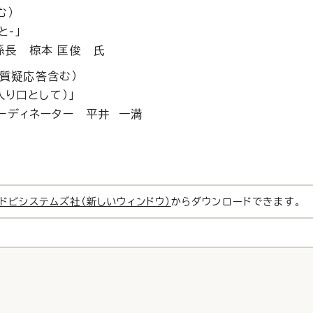
む）
-」
長 椋本 匡俊 氏
（質疑応答含む）
り口として）」
ーディネーター 平井 一満
ドビシステムズ社（新しいウィンドウ）
からダウンロードできます。