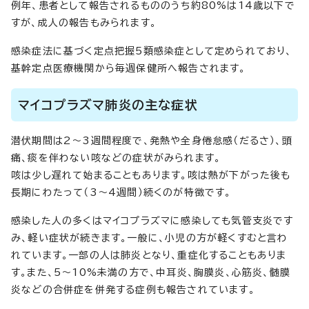
例年、患者として報告されるもののうち約80%は14歳以下で
すが、成人の報告もみられます。
感染症法に基づく定点把握5類感染症として定められており、
基幹定点医療機関から毎週保健所へ報告されます。
マイコプラズマ肺炎の主な症状
潜伏期間は2～3週間程度で、発熱や全身倦怠感（だるさ）、頭
痛、痰を伴わない咳などの症状がみられます。
咳は少し遅れて始まることもあります。咳は熱が下がった後も
長期にわたって（3～4週間）続くのが特徴です。
感染した人の多くはマイコプラズマに感染しても気管支炎です
み、軽い症状が続きます。一般に、小児の方が軽くすむと言わ
れています。一部の人は肺炎となり、重症化することもありま
す。また、5～10%未満の方で、中耳炎、胸膜炎、心筋炎、髄膜
炎などの合併症を併発する症例も報告されています。